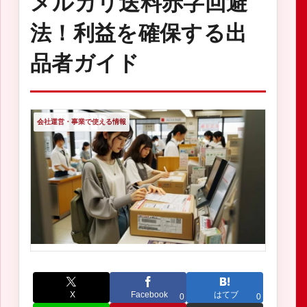
メルカリ送料赤字回避
法！利益を確保する出
品者ガイド
会社運営・事業で使える情報
X
Facebook
はてブ
0
0