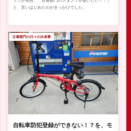
ッフが突然、『古着衛門のスタンプが使いたい！！』
と、言いはじめたのがきっかけでした。
古着衛門の日々の出来事
自転車防犯登録ができない！？を、モ
2021.03.20