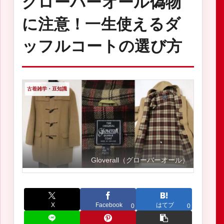
グローバーオール偽物
に注意！一生使えるダ
ッフルコートの選び方
古着雑学・豆知識
Gloverall（グローバーオール）
X
Facebook
はてブ
0
0