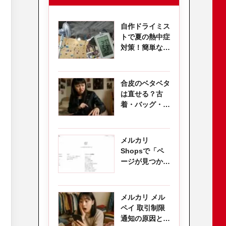
自作ドライミス
トで夏の熱中症
対策！簡単な方
法と材料調達
合皮のベタベタ
は直せる？古
着・バッグ・靴
の「加水分解」
の正体
メルカリ
Shopsで「ペ
ージが見つかり
ませんでした」
と表示される原
因と対処法
メルカリ メル
ペイ 取引制限
通知の原因と解