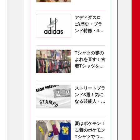
除方法を徹底解
説
アディダスロ
ゴ/歴史・ブラ
ンド特徴・4種
類のロゴをわか
りやすく解説
Tシャツの襟の
よれを直す！古
着Tシャツを蘇
らせる簡単修復
方法
ストリートブラ
ンド3選！気に
なる芸能人・海
外セレブ御用達
夏はポケモン！
古着のポケモン
Tシャツでつく