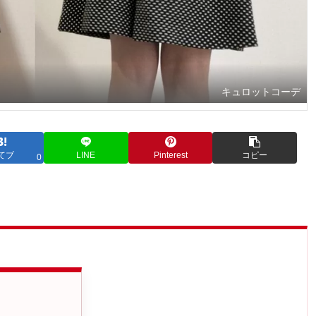
キュロットコーデ
てブ
LINE
Pinterest
コピー
0