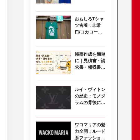
る大人かわいい
夏コーデ
おもしろTシャ
ツ古着！非常
口/コカコーラ/
ペプシスパーダ
ーマン
帳票作成を簡単
に｜見積書・請
求書・領収書を
スマホ・PCで
作成
ルイ・ヴィトン
の歴史：モノグ
ラムの背後に隠
された物語と
は？
ワコマリアの魅
力全開！ルード
系ファッション