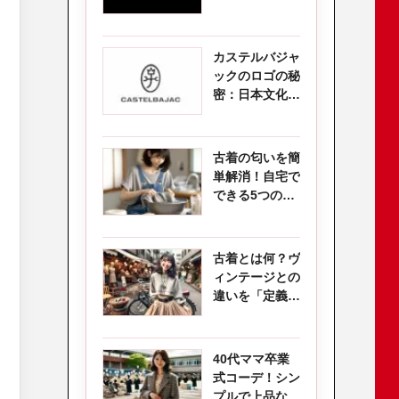
の日本代表と
は？
カステルバジャ
ックのロゴの秘
密：日本文化へ
のオマージュ
古着の匂いを簡
単解消！自宅で
できる5つの消
臭術
古着とは何？ヴ
ィンテージとの
違いを「定義・
価値・買い方」
で徹底比較
40代ママ卒業
式コーデ！シン
プルで上品な服