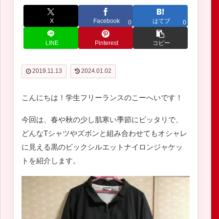
X
Facebook
はてブ
0
0
LINE
Pinterest
コピー
2019.11.13
2024.01.02
こんにちは！学生フリーランスのこーへいです！
今回は、春や秋の少し肌寒い季節にピッタリで、
どんなTシャツやズボンと組み合わせてもオシャレ
に見える黒のビックシルエットナイロンジャケッ
トを紹介します。