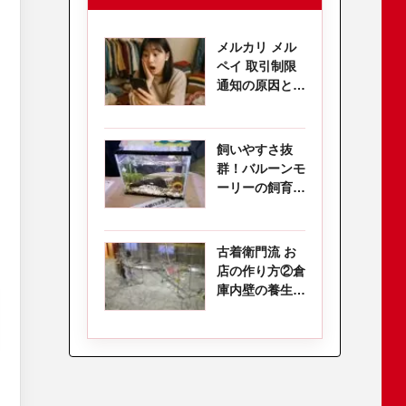
メルカリ メル
ペイ 取引制限
通知の原因と解
除方法を徹底解
説
飼いやすさ抜
群！バルーンモ
ーリーの飼育方
法と繁殖
古着衛門流 お
店の作り方②倉
庫内壁の養生と
DIY単管ラック
の作成