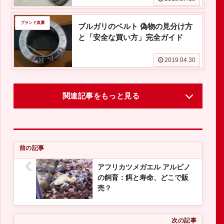
ブランド真贋
ブルガリのベルト 偽物の見分け方
と「安全な買い方」完全ガイド
2019.04.30
関連記事をもっと見る
アフリカツメガエル アルビノ
の飼育：餌と寿命、どこで販
売？