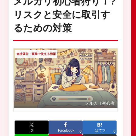
メルカリ初心者狩り！?
リスクと安全に取引す
るための対策
会社運営・事業で使える情報
メルカリ初心者
X
Facebook
はてブ
0
0