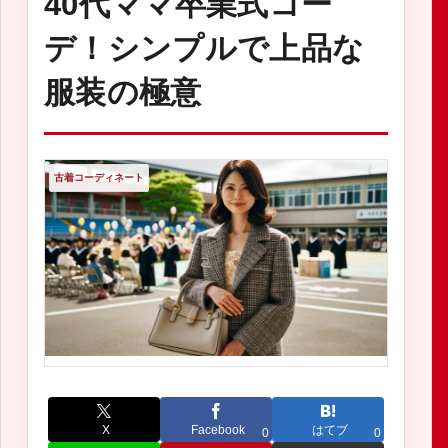
40代ママ卒業式コー
デ！シンプルで上品な
服装の極意
古着コーディネート
X
Facebook
はてブ
0
0