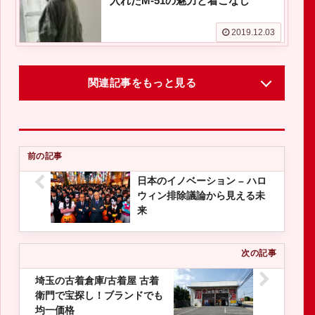
入れたM-51の魅力と着こなし
2019.12.03
関連記事をもっと見る
日本のイノベーション – ハロ
ウィン排除議論から見える未
来
埼玉の古着倉庫/古着屋 古着
衛門で宝探し！ブランドでも
均一価格