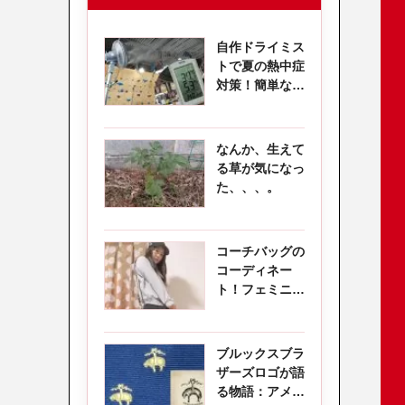
自作ドライミス
トで夏の熱中症
対策！簡単な方
法と材料調達
なんか、生えて
る草が気になっ
た、、、。
コーチバッグの
コーディネー
ト！フェミニン
でもカジュアル
でも！
ブルックスブラ
ザーズロゴが語
る物語：アメリ