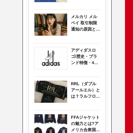
カブランドの歴
史
メルカリ メル
ペイ 取引制限
通知の原因と解
除方法を徹底解
説
アディダスロ
ゴ/歴史・ブラ
ンド特徴・4種
類のロゴをわか
りやすく解説
RRL（ダブル
アールエル）と
は？ラルフロー
レンとの違いと
古着で愛される
理由を徹底解説
FFAジャケット
の魅力とは?ア
メリカ合衆国学