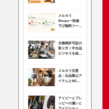
盛り上げるアイ
デア
メルカリ
Shops一括値
下げ無料ツール
｜売れない商品
の価格をCSVで
見直す
古物商許可証の
取り方｜中古品
ビジネスを始め
る人のための完
全ガイド
メルカリ注意
点：出品禁止ア
イテムとNGワ
ードの完全ガイ
ド
アイビーとプレ
ッピーの違いと
アイビールック