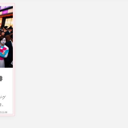
排
がグ
合。
3.11.06