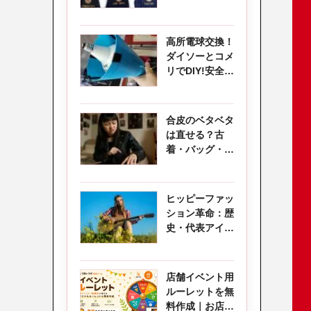
校農業クラブ連
盟！
高所電球交換！
ダイソーとコメ
リでDIY!安全低
コストの簡単な
方法
合皮のベタベタ
は直せる？古
着・バッグ・靴
の「加水分解」
の正体
ヒッピーファッ
ション革命：歴
史・代表アイテ
ム・古着コーデ
完全ガイド
店舗イベント用
ルーレットを無
料作成｜お店を