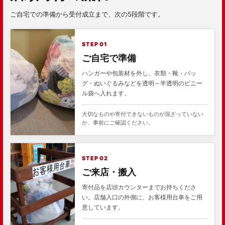
ご自宅での準備から受付成立まで、次の5段階です。
STEP 01
ご自宅で準備
ハンガーや包装材を外し、衣類・靴・バッ
グ・ぬいぐるみなどを透明～半透明のビニー
ル袋へ入れます。
大切なものや寄付できないものが混ざっていない
か、事前にご確認ください。
STEP 02
ご来店・搬入
寄付品を店頭カウンターまでお持ちくださ
い。店舗入口の外側に、お客様用台車をご用
意しています。